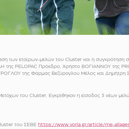
αση των εταίρων-μελών του Cluster και η συγκρότηση σ
ΝΙΔΗ της PELOPAC Πρόεδρο, Χρήστο ΒΟΓΙΑΝΝΟΥ της P
ΖΥΡΟΓΛΟΥ της Φάρμας Βεζύρογλου Μέλος και Δημήτρη
Μετόχων του Cluster. Εγκρίθηκαν η είσοδος 3 νέων μ
Cluster του ΣΕΒΕ
https://www.voria.gr/article/me-allages