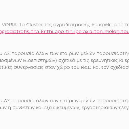
 VORIA: Το Cluster της αγροδιατροφής θα κριθεί από τ
-agrodiatrofis-tha-krithi-apo-tin-iperaxia-ton-melon-to
του ΔΣ παρουσία όλων των εταίρων-μελών παρουσιάστηκ
σμένων Βιοεπιστημών) σχετικά με τις ερευνητικές κι ε
ατικές συνεργασίας στον χώρο του R&D και τον σχεδια
του ΔΣ παρουσία όλων των εταίρων-μελών παρουσιάστη
πλών ή σύνθετων και εξειδικευμένων, εργαστηριακών ελ