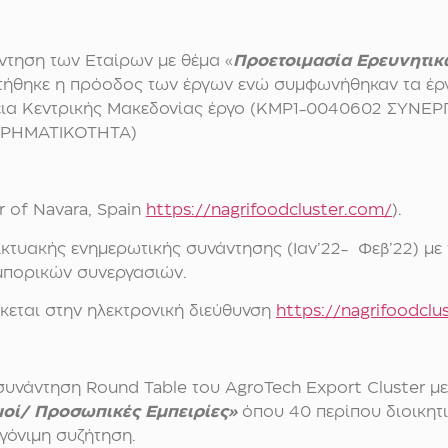
ντηση των Εταίρων με θέμα «
Προετοιμασία Ερευνητι
τήθηκε η πρόοδος των έργων ενώ συμφωνήθηκαν τα έργα
ρεια Κεντρικής Μακεδονίας έργο (ΚΜΡ1-0040602 ΣΥΝ
ΙΡΗΜΑΤΙΚΟΤΗΤΑ)
r of Navara, Spain
https://nagrifoodcluster.com/
).
ικτυακής ενημερωτικής συνάντησης (Ιαν’22- Φεβ’22) μ
εμπορικών συνεργασιών.
κεται στην ηλεκτρονική διεύθυνση
https
://
nagrifoodclu
 συνάντηση Round Table του AgroTech Export Cluster μ
μοί/ Προσωπικές Εμπειρίες»
όπου 40 περίπου διοικητ
γόνιμη συζήτηση.